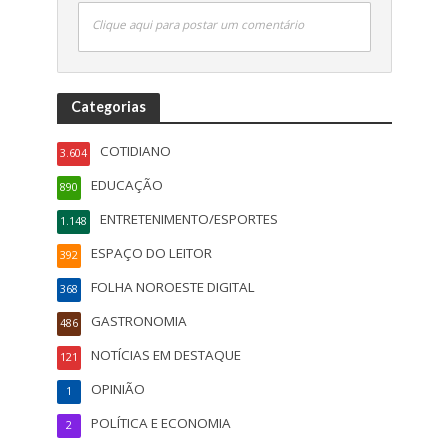
Clique aqui para postar um comentário
Categorias
COTIDIANO
3.604
EDUCAÇÃO
890
ENTRETENIMENTO/ESPORTES
1.148
ESPAÇO DO LEITOR
392
FOLHA NOROESTE DIGITAL
368
GASTRONOMIA
486
NOTÍCIAS EM DESTAQUE
121
OPINIÃO
1
POLÍTICA E ECONOMIA
2