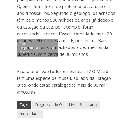
Ó, entre 5m e 50 m de profundidade, anteriores
aos dinossauros. Segundo o geólogo, os achados
têm pelo menos 500 milhões de anos. Já debaixo
da Estação da Luz, por exemplo, foram
encontrados troncos fósseis com idade entre 20
milhões e 30 milhões anos. E, por fim, na Barra
Foto:
Funda, outros foram achados a dez metros da
Reprodução/Govern
o de SP
superfície, com cerca de 30 mil anos.
E para onde vão todos esses fósseis? O Metrô
tem uma espécie de museu, ao lado da Estação
Brás, onde estão catalogadas mais de 30 mil
amostras.
Tags
Freguesia do Ó
Linha 6 - Laranja
mobilidade