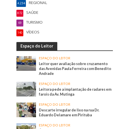
REGIONAL
4.234
SAÚDE
872
TURISMO
69
VÍDEOS
140
Espaço do Leitor
ESPAÇO DO LEITOR
Leitor quer avaliação sobre cruzamento
das Avenidas Paula Ferreira com Benedito
Andrade
ESPAÇO DO LEITOR
Leitora pede a implantação de radares em
farois da Av. Mutinga
ESPAÇO DO LEITOR
Descarte irregular de lixo na rua Dr.
Eduardo Delamare em Pirituba
ESPAÇO DO LEITOR