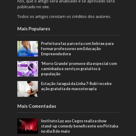
nós, que o artigo será analisado e se aprovado será
públicado no site.
Todos os artigos constam os créditos dos autores.
Mais Populares
Prefeitura faz parceria com Sebrae para
formar professores em Educação
Empreendedora
‘Morro Grande’ promove dia especial com
caminhada e serviços gratuitos à
população
Estação Jaraguá da Linha 7-Rubi recebe
ação gratuita de massoterapia
Mais Comentadas
Instituto Luz aos Cegos realiza show
stand-up comedy beneficente em Pirituba
no dia 8 de maio