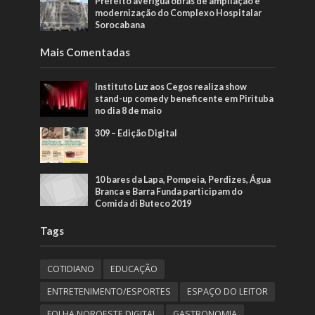
Prefeito averigua obras de ampliação e
modernização do Complexo Hospitalar
Sorocabana
Mais Comentadas
Instituto Luz aos Cegos realiza show
stand-up comedy beneficente em Pirituba
no dia 8 de maio
309 – Edição Digital
10 bares da Lapa, Pompeia, Perdizes, Água
Branca e Barra Funda participam do
Comida di Buteco 2019
Tags
COTIDIANO
EDUCAÇÃO
ENTRETENIMENTO/ESPORTES
ESPAÇO DO LEITOR
FOLHA NOROESTE DIGITAL
GASTRONOMIA