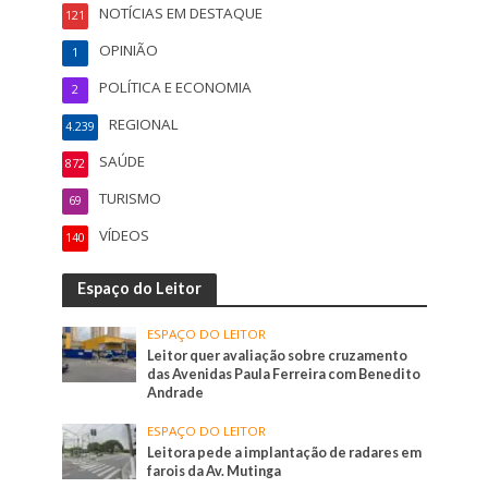
NOTÍCIAS EM DESTAQUE
121
OPINIÃO
1
POLÍTICA E ECONOMIA
2
REGIONAL
4.239
SAÚDE
872
TURISMO
69
VÍDEOS
140
Espaço do Leitor
ESPAÇO DO LEITOR
Leitor quer avaliação sobre cruzamento
das Avenidas Paula Ferreira com Benedito
Andrade
ESPAÇO DO LEITOR
Leitora pede a implantação de radares em
farois da Av. Mutinga