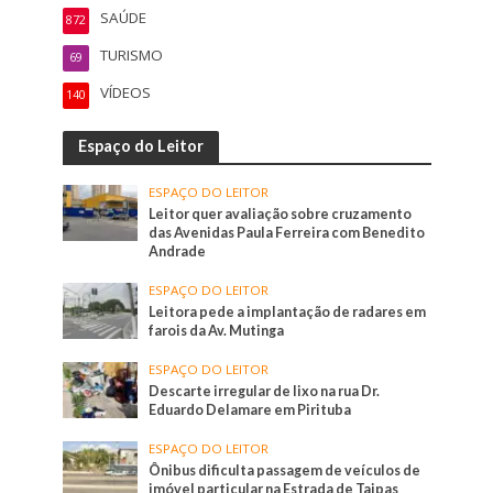
SAÚDE
872
TURISMO
69
VÍDEOS
140
Espaço do Leitor
ESPAÇO DO LEITOR
Leitor quer avaliação sobre cruzamento
das Avenidas Paula Ferreira com Benedito
Andrade
ESPAÇO DO LEITOR
Leitora pede a implantação de radares em
farois da Av. Mutinga
ESPAÇO DO LEITOR
Descarte irregular de lixo na rua Dr.
Eduardo Delamare em Pirituba
ESPAÇO DO LEITOR
Ônibus dificulta passagem de veículos de
imóvel particular na Estrada de Taipas