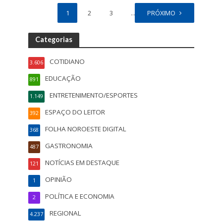
1
2
3
…
PRÓXIMO
88
Categorias
COTIDIANO
3.606
EDUCAÇÃO
891
ENTRETENIMENTO/ESPORTES
1.149
ESPAÇO DO LEITOR
392
FOLHA NOROESTE DIGITAL
368
GASTRONOMIA
487
NOTÍCIAS EM DESTAQUE
121
OPINIÃO
1
POLÍTICA E ECONOMIA
2
REGIONAL
4.237