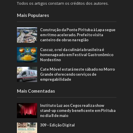
Todos os artigos constam os créditos dos autores.
Mais Populares
Construção da Ponte Pirituba à Lapa segue
em ritmo acelerado. Prefeito visita
canteiro de obras na região
Cuscuz, o rei da culinária brasileira é
homenageado em Festival Gastronômico
Nordestino
Cate Móvel estará neste sábado no Morro
Grande oferecendo serviços de
empregabilidade
Mais Comentadas
Instituto Luz aos Cegos realiza show
stand-up comedy beneficente em Pirituba
no dia 8 de maio
309 – Edição Digital