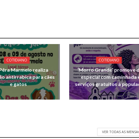
COTIDIANO
COTIDIANO
Pêra Marmelo realiza
‘Morro Grande’ promove d
ão antirrabica para cães
especial com caminhada 
e gatos
serviços gratuitos à popul
VER TODAS AS MENSA