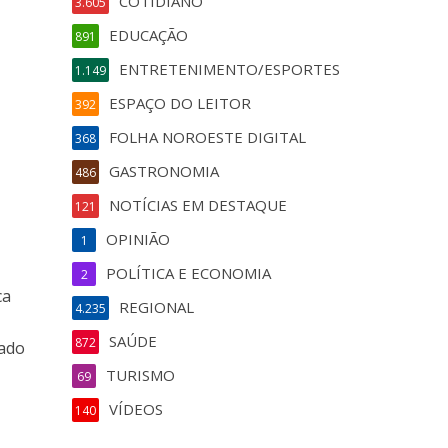
COTIDIANO
3.605
EDUCAÇÃO
891
ENTRETENIMENTO/ESPORTES
1.149
ESPAÇO DO LEITOR
392
FOLHA NOROESTE DIGITAL
368
GASTRONOMIA
486
NOTÍCIAS EM DESTAQUE
121
OPINIÃO
1
POLÍTICA E ECONOMIA
2
ca
REGIONAL
4.235
SAÚDE
872
uado
TURISMO
69
VÍDEOS
140