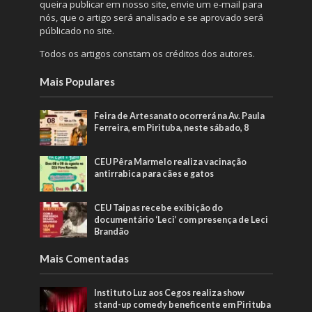
queira publicar em nosso site, envie um e-mail para
nós, que o artigo será analisado e se aprovado será
públicado no site.
Todos os artigos constam os créditos dos autores.
Mais Populares
Feira de Artesanato ocorrerá na Av. Paula
Ferreira, em Pirituba, neste sábado, 8
CEU Pêra Marmelo realiza vacinação
antirrabica para cães e gatos
CEU Taipas recebe exibição do
documentário ‘Leci’ com presença de Leci
Brandão
Mais Comentadas
Instituto Luz aos Cegos realiza show
stand-up comedy beneficente em Pirituba