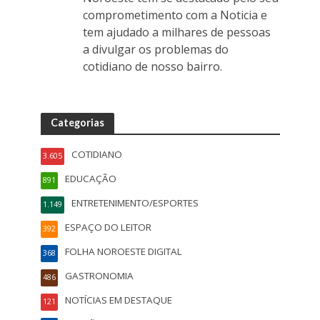
comprometimento com a Noticia e
tem ajudado a milhares de pessoas
a divulgar os problemas do
cotidiano de nosso bairro.
Categorias
COTIDIANO
3.605
EDUCAÇÃO
891
ENTRETENIMENTO/ESPORTES
1.149
ESPAÇO DO LEITOR
392
FOLHA NOROESTE DIGITAL
368
GASTRONOMIA
486
NOTÍCIAS EM DESTAQUE
121