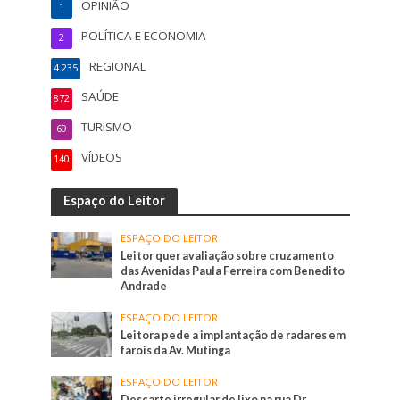
OPINIÃO
1
POLÍTICA E ECONOMIA
2
REGIONAL
4.235
SAÚDE
872
TURISMO
69
VÍDEOS
140
Espaço do Leitor
ESPAÇO DO LEITOR
Leitor quer avaliação sobre cruzamento
das Avenidas Paula Ferreira com Benedito
Andrade
ESPAÇO DO LEITOR
Leitora pede a implantação de radares em
farois da Av. Mutinga
ESPAÇO DO LEITOR
Descarte irregular de lixo na rua Dr.