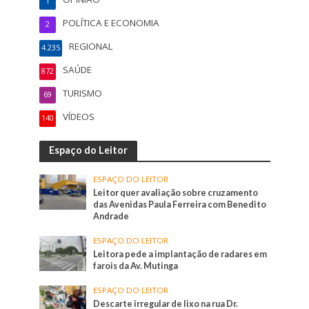
1
POLÍTICA E ECONOMIA
2
REGIONAL
4.235
SAÚDE
872
TURISMO
69
VÍDEOS
140
Espaço do Leitor
ESPAÇO DO LEITOR
Leitor quer avaliação sobre cruzamento
das Avenidas Paula Ferreira com Benedito
Andrade
ESPAÇO DO LEITOR
Leitora pede a implantação de radares em
farois da Av. Mutinga
ESPAÇO DO LEITOR
Descarte irregular de lixo na rua Dr.