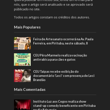
nós, que o artigo será analisado e se aprovado será
públicado no site.
Todos os artigos constam os créditos dos autores.
Mais Populares
Feira de Artesanato ocorrerá na Av. Paula
Ferreira, em Pirituba, neste sábado, 8
CEU Pêra Marmelo realiza vacinação
antirrabica para cães e gatos
CEU Taipas recebe exibição do
documentário ‘Leci’ com presença de Leci
Brandão
Mais Comentadas
Instituto Luz aos Cegos realiza show
stand-up comedy beneficente em Pirituba
no dia 8 de maio