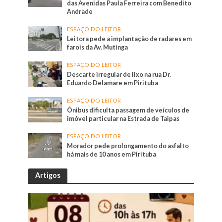
das Avenidas Paula Ferreira com Benedito
Andrade
ESPAÇO DO LEITOR
Leitora pede a implantação de radares em
farois da Av. Mutinga
ESPAÇO DO LEITOR
Descarte irregular de lixo na rua Dr.
Eduardo Delamare em Pirituba
ESPAÇO DO LEITOR
Ônibus dificulta passagem de veículos de
imóvel particular na Estrada de Taipas
ESPAÇO DO LEITOR
Morador pede prolongamento do asfalto
há mais de 10 anos em Pirituba
Artigos