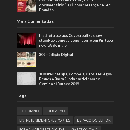
CEU Taipas recebe exibição do
documentário ‘Leci’ com presença de Leci
Brandão
Mais Comentadas
Instituto Luz aos Cegos realiza show
stand-up comedy beneficente em Pirituba
no dia 8 de maio
309 – Edição Digital
10 bares da Lapa, Pompeia, Perdizes, Água
Branca e Barra Funda participam do
Comida di Buteco 2019
Tags
COTIDIANO
EDUCAÇÃO
ENTRETENIMENTO/ESPORTES
ESPAÇO DO LEITOR
FOLHA NOROESTE DIGITAL
GASTRONOMIA