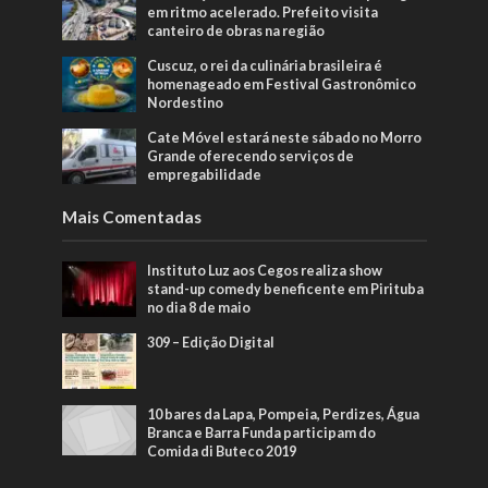
em ritmo acelerado. Prefeito visita
canteiro de obras na região
Cuscuz, o rei da culinária brasileira é
homenageado em Festival Gastronômico
Nordestino
Cate Móvel estará neste sábado no Morro
Grande oferecendo serviços de
empregabilidade
Mais Comentadas
Instituto Luz aos Cegos realiza show
stand-up comedy beneficente em Pirituba
no dia 8 de maio
309 – Edição Digital
10 bares da Lapa, Pompeia, Perdizes, Água
Branca e Barra Funda participam do
Comida di Buteco 2019