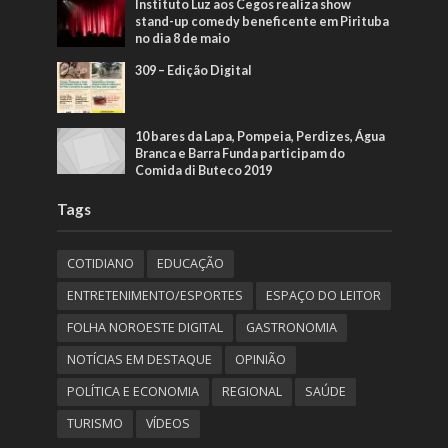
Instituto Luz aos Cegos realiza show
stand-up comedy beneficente em Pirituba
no dia 8 de maio
309 – Edição Digital
10 bares da Lapa, Pompeia, Perdizes, Água
Branca e Barra Funda participam do
Comida di Buteco 2019
Tags
COTIDIANO
EDUCAÇÃO
ENTRETENIMENTO/ESPORTES
ESPAÇO DO LEITOR
FOLHA NOROESTE DIGITAL
GASTRONOMIA
NOTÍCIAS EM DESTAQUE
OPINIÃO
POLÍTICA E ECONOMIA
REGIONAL
SAÚDE
TURISMO
VÍDEOS