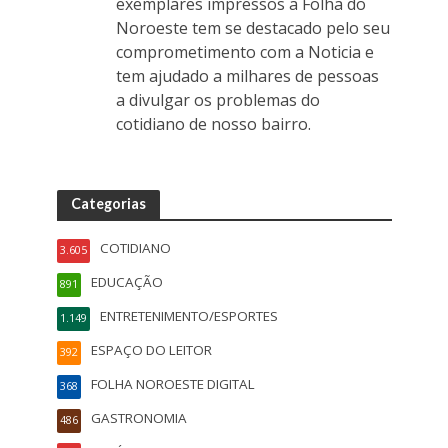
exemplares impressos a Folha do
Noroeste tem se destacado pelo seu
comprometimento com a Noticia e
tem ajudado a milhares de pessoas
a divulgar os problemas do
cotidiano de nosso bairro.
Categorias
COTIDIANO
3.605
EDUCAÇÃO
891
ENTRETENIMENTO/ESPORTES
1.149
ESPAÇO DO LEITOR
392
FOLHA NOROESTE DIGITAL
368
GASTRONOMIA
486