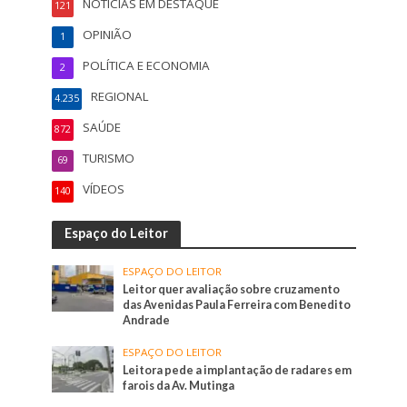
NOTÍCIAS EM DESTAQUE
121
OPINIÃO
1
POLÍTICA E ECONOMIA
2
REGIONAL
4.235
SAÚDE
872
TURISMO
69
VÍDEOS
140
Espaço do Leitor
ESPAÇO DO LEITOR
Leitor quer avaliação sobre cruzamento
das Avenidas Paula Ferreira com Benedito
Andrade
ESPAÇO DO LEITOR
Leitora pede a implantação de radares em
farois da Av. Mutinga