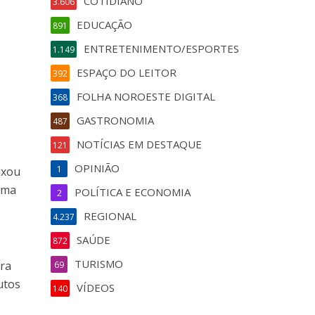
COTIDIANO
3.606
EDUCAÇÃO
891
ENTRETENIMENTO/ESPORTES
1.149
ESPAÇO DO LEITOR
392
FOLHA NOROESTE DIGITAL
368
GASTRONOMIA
487
NOTÍCIAS EM DESTAQUE
121
OPINIÃO
1
ixou
 uma
POLÍTICA E ECONOMIA
2
REGIONAL
4.237
SAÚDE
872
TURISMO
ura
69
utos
VÍDEOS
140