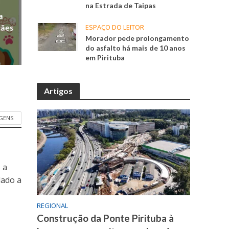
na Estrada de Taipas
a
cães
ESPAÇO DO LEITOR
Morador pede prolongamento
do asfalto há mais de 10 anos
em Pirituba
Artigos
GENS
 a
dado a
REGIONAL
Construção da Ponte Pirituba à