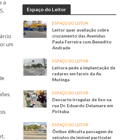
e a
Espaço do Leitor
S,
ESPAÇO DO LEITOR
Leitor quer avaliação sobre
árcio
cruzamento das Avenidas
Paula Ferreira com Benedito
foi um
Andrade
ESPAÇO DO LEITOR
Leitora pede a implantação de
radares em farois da Av.
de
Mutinga
ESPAÇO DO LEITOR
hões.
Descarte irregular de lixo na
rua Dr. Eduardo Delamare em
ois
Pirituba
ESPAÇO DO LEITOR
,
Ônibus dificulta passagem de
et,
veículos de imóvel particular