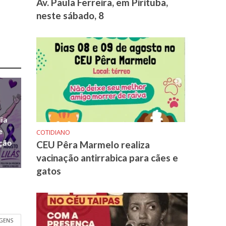
Av. Paula Ferreira, em Pirituba,
neste sábado, 8
ia
e
COTIDIANO
ação
CEU Pêra Marmelo realiza
vacinação antirrabica para cães e
gatos
GENS