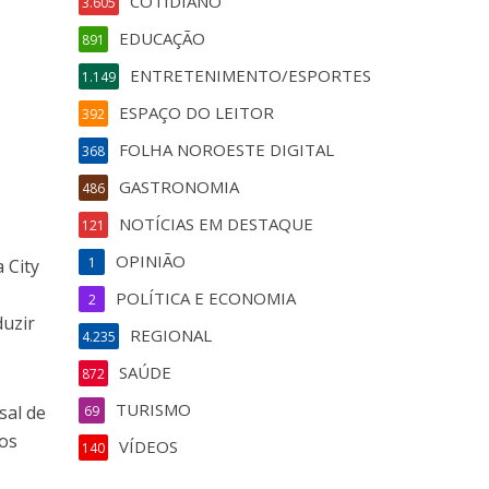
COTIDIANO
3.605
EDUCAÇÃO
891
ENTRETENIMENTO/ESPORTES
1.149
ESPAÇO DO LEITOR
392
FOLHA NOROESTE DIGITAL
368
GASTRONOMIA
486
NOTÍCIAS EM DESTAQUE
121
OPINIÃO
1
 City
POLÍTICA E ECONOMIA
2
duzir
REGIONAL
4.235
SAÚDE
872
TURISMO
sal de
69
dos
VÍDEOS
140