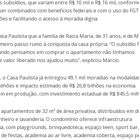
 subsídios, que variam entre R$ 10 mil e R$ 16 mil, conform
 ser combinados com benefícios federais e com o uso do FGT
ões e facilitando o acesso à moradia digna.
sa Paulista que a familia de Raiza Maria, de 31 anos, e de M
imeiro passo rumo à conquista da casa própria. “O subsídio 
uando pensamos em comprar o apartamento não tínhamos
 valor liberado nos ajudou muito”, explicou Márcio.
o, o Casa Paulista já entregou 49,1 mil moradias na modalida
ilhões e impacto estimado de R$ 26,8 bilhões na economia.
em em produção, com investimento estadual de R$ 845,5 mil
 apartamentos de 32 m² de área privativa, distribuídos em d
anheiro e lavanderia. O condomínio oferece infraestrutura
ia, com playgrounds, brinquedoteca, espaço teen, sport bar
de festas, academia ao ar livre, academia coberta, espaço p