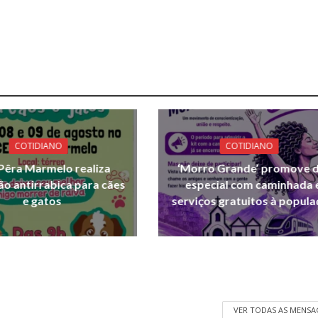
COTIDIANO
COTIDIANO
Pêra Marmelo realiza
‘Morro Grande’ promove d
ão antirrabica para cães
especial com caminhada 
e gatos
serviços gratuitos à popul
VER TODAS AS MENSA