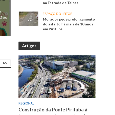
na Estrada de Taipas
a
ESPAÇO DO LEITOR
cães
Morador pede prolongamento
do asfalto há mais de 10 anos
em Pirituba
Artigos
GENS
REGIONAL
Construção da Ponte Pirituba à