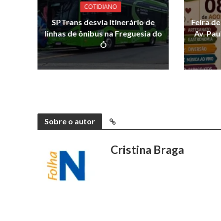
COTIDIANO
SPTrans desvia itinerário de
Feira d
linhas de ônibus na Freguesia do
Av. Pau
Ó
Sobre o autor
Cristina Braga