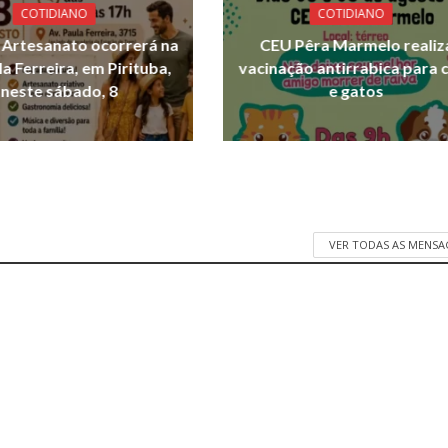
COTIDIANO
COTIDIANO
e Artesanato ocorrerá na
CEU Pêra Marmelo realiz
la Ferreira, em Pirituba,
vacinação antirrabica para 
neste sábado, 8
e gatos
VER TODAS AS MENSA