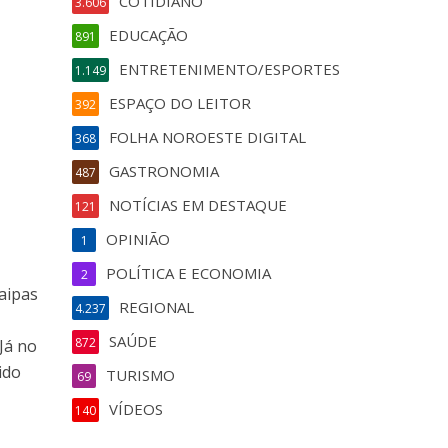
COTIDIANO
3.606
EDUCAÇÃO
891
ENTRETENIMENTO/ESPORTES
1.149
ESPAÇO DO LEITOR
392
FOLHA NOROESTE DIGITAL
368
GASTRONOMIA
487
NOTÍCIAS EM DESTAQUE
121
OPINIÃO
1
POLÍTICA E ECONOMIA
2
Taipas
REGIONAL
4.237
SAÚDE
872
 Já no
ido
TURISMO
69
VÍDEOS
140