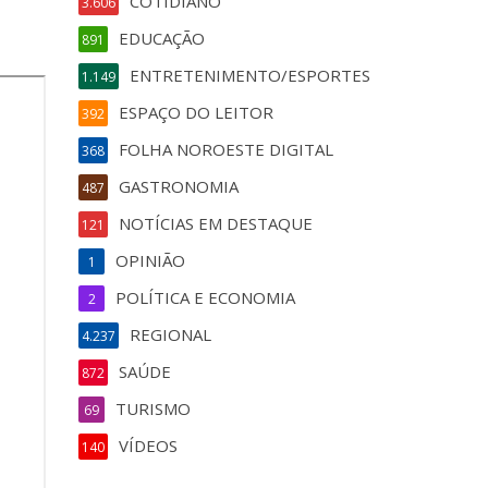
COTIDIANO
3.606
EDUCAÇÃO
891
ENTRETENIMENTO/ESPORTES
1.149
ESPAÇO DO LEITOR
392
FOLHA NOROESTE DIGITAL
368
GASTRONOMIA
487
NOTÍCIAS EM DESTAQUE
121
OPINIÃO
1
POLÍTICA E ECONOMIA
2
REGIONAL
4.237
SAÚDE
872
TURISMO
69
VÍDEOS
140