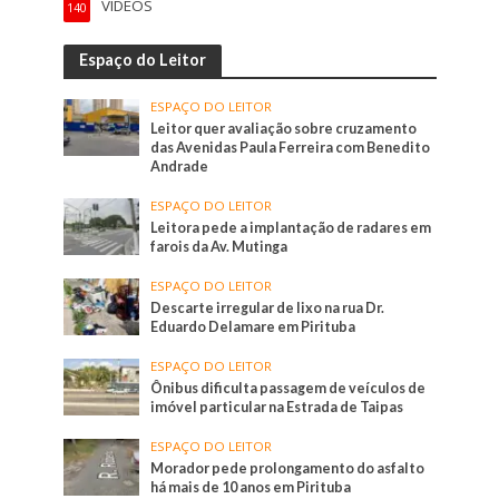
VÍDEOS
140
Espaço do Leitor
ESPAÇO DO LEITOR
Leitor quer avaliação sobre cruzamento
das Avenidas Paula Ferreira com Benedito
Andrade
ESPAÇO DO LEITOR
Leitora pede a implantação de radares em
farois da Av. Mutinga
ESPAÇO DO LEITOR
Descarte irregular de lixo na rua Dr.
Eduardo Delamare em Pirituba
ESPAÇO DO LEITOR
Ônibus dificulta passagem de veículos de
imóvel particular na Estrada de Taipas
ESPAÇO DO LEITOR
Morador pede prolongamento do asfalto
há mais de 10 anos em Pirituba