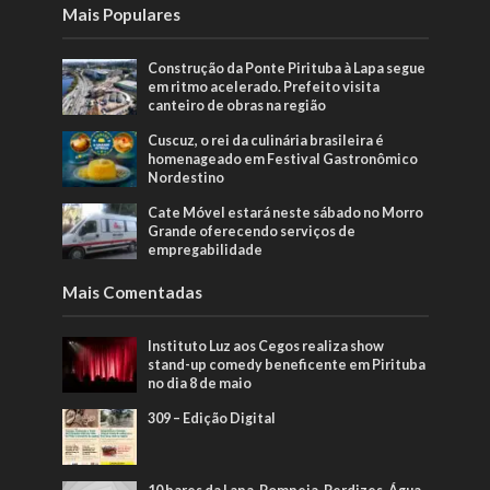
Mais Populares
Construção da Ponte Pirituba à Lapa segue
em ritmo acelerado. Prefeito visita
canteiro de obras na região
Cuscuz, o rei da culinária brasileira é
homenageado em Festival Gastronômico
Nordestino
Cate Móvel estará neste sábado no Morro
Grande oferecendo serviços de
empregabilidade
Mais Comentadas
Instituto Luz aos Cegos realiza show
stand-up comedy beneficente em Pirituba
no dia 8 de maio
309 – Edição Digital