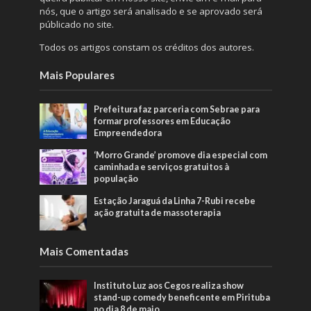
nós, que o artigo será analisado e se aprovado será
públicado no site.
Todos os artigos constam os créditos dos autores.
Mais Populares
Prefeitura faz parceria com Sebrae para
formar professores em Educação
Empreendedora
‘Morro Grande’ promove dia especial com
caminhada e serviços gratuitos à
população
Estação Jaraguá da Linha 7-Rubi recebe
ação gratuita de massoterapia
Mais Comentadas
Instituto Luz aos Cegos realiza show
stand-up comedy beneficente em Pirituba
no dia 8 de maio