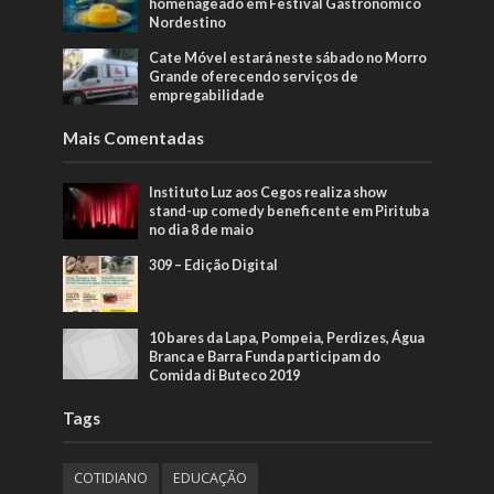
homenageado em Festival Gastronômico
Nordestino
Cate Móvel estará neste sábado no Morro
Grande oferecendo serviços de
empregabilidade
Mais Comentadas
Instituto Luz aos Cegos realiza show
stand-up comedy beneficente em Pirituba
no dia 8 de maio
309 – Edição Digital
10 bares da Lapa, Pompeia, Perdizes, Água
Branca e Barra Funda participam do
Comida di Buteco 2019
Tags
COTIDIANO
EDUCAÇÃO