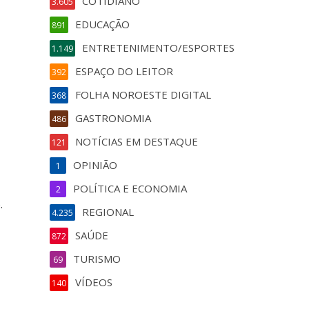
COTIDIANO
3.605
EDUCAÇÃO
891
ENTRETENIMENTO/ESPORTES
1.149
ESPAÇO DO LEITOR
392
FOLHA NOROESTE DIGITAL
368
GASTRONOMIA
486
NOTÍCIAS EM DESTAQUE
121
OPINIÃO
1
POLÍTICA E ECONOMIA
2
o.
REGIONAL
4.235
SAÚDE
872
TURISMO
69
VÍDEOS
140