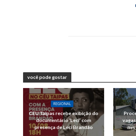
você pode gostar
REGIONAL
CEU Taipas recebe exibição do
Proce
documentário ‘Leci’ com
vagas
presença de Leci Brandão
nes