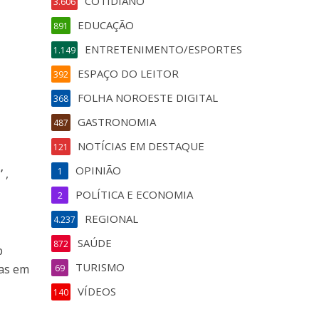
COTIDIANO
3.606
EDUCAÇÃO
891
ENTRETENIMENTO/ESPORTES
1.149
ESPAÇO DO LEITOR
392
FOLHA NOROESTE DIGITAL
368
GASTRONOMIA
487
NOTÍCIAS EM DESTAQUE
121
OPINIÃO
1
’
,
POLÍTICA E ECONOMIA
2
REGIONAL
4.237
SAÚDE
872
p
TURISMO
sas em
69
VÍDEOS
140