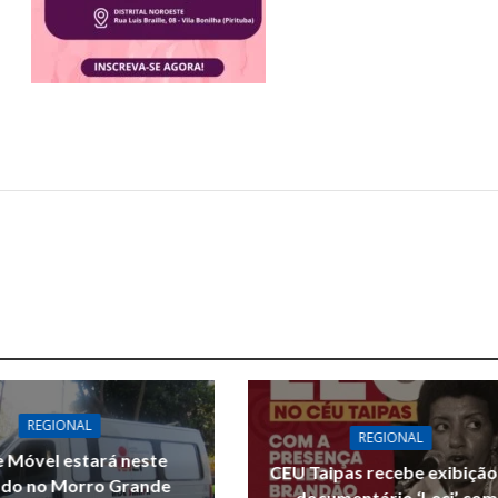
REGIONAL
REGIONAL
 Móvel estará neste
CEU Taipas recebe exibição
do no Morro Grande
documentário ‘Leci’ com