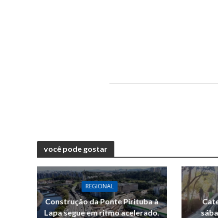
você pode gostar
REGIONAL
Construção da Ponte Pirituba à
Cate
Lapa segue em ritmo acelerado.
sába