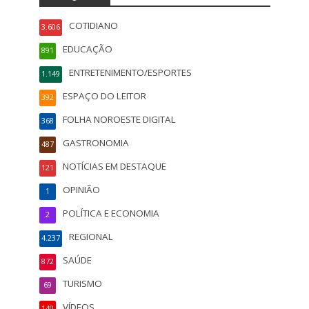
COTIDIANO
3.606
EDUCAÇÃO
891
ENTRETENIMENTO/ESPORTES
1.149
ESPAÇO DO LEITOR
392
FOLHA NOROESTE DIGITAL
368
GASTRONOMIA
487
NOTÍCIAS EM DESTAQUE
121
OPINIÃO
1
POLÍTICA E ECONOMIA
2
REGIONAL
4.237
SAÚDE
872
TURISMO
69
VÍDEOS
140