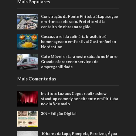
Mais Populares
Construção da Ponte Pirituba à Lapa segue
em ritmo acelerado. Prefeito visita
canteiro de obras na região
Cuscuz, o rei da culinária brasileira é
homenageado em Festival Gastronômico
Nordestino
Cate Móvel estará neste sábado no Morro
Grande oferecendo serviços de
empregabilidade
Mais Comentadas
Instituto Luz aos Cegos realiza show
stand-up comedy beneficente em Pirituba
no dia 8 de maio
309 – Edição Digital
10 bares da Lapa, Pompeia, Perdizes, Água