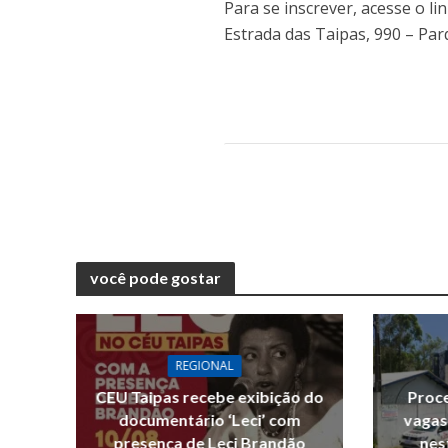
Para se inscrever, acesse o li
Estrada das Taipas, 990 – Pa
você pode gostar
REGIONAL
CEU Taipas recebe exibição do
Proce
documentário ‘Leci’ com
vagas
presença de Leci Brandão
nes