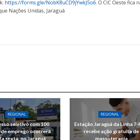
nk:
https://forms.gle/NobK8uCD9jYwkJ5o6
. O CIC Oeste fica 
rque Nações Unidas, Jaraguá
REGIONAL
REGIONAL
sso seletivo com 100
Estação Jaraguá da Linha 7-
 de emprego ocorrerá
recebe ação gratuita de
ta sexta, no Jaraguá
massoterapia