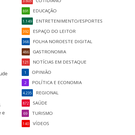
COTIDIANO
3.605
EDUCAÇÃO
891
ENTRETENIMENTO/ESPORTES
1.149
ESPAÇO DO LEITOR
392
FOLHA NOROESTE DIGITAL
368
GASTRONOMIA
486
NOTÍCIAS EM DESTAQUE
121
OPINIÃO
1
tude
POLÍTICA E ECONOMIA
2
REGIONAL
4.235
SAÚDE
872
s
e e
TURISMO
69
VÍDEOS
140