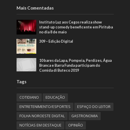
Mais Comentadas
Instituto Luz aos Cegos realiza show
stand-up comedy beneficente em Pirituba
no dia 8 de maio
309 – Edição Digital
10 bares da Lapa, Pompeia, Perdizes, Água
Branca e Barra Funda participam do
Comida di Buteco 2019
Tags
COTIDIANO
EDUCAÇÃO
ENTRETENIMENTO/ESPORTES
ESPAÇO DO LEITOR
FOLHA NOROESTE DIGITAL
GASTRONOMIA
NOTÍCIAS EM DESTAQUE
OPINIÃO