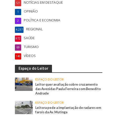
NOTÍCIAS EM DESTAQUE
121
OPINIÃO
1
POLÍTICA E ECONOMIA
2
REGIONAL
4.237
SAÚDE
872
TURISMO
69
VÍDEOS
140
Espaço do Leitor
ESPAÇO DO LEITOR
Leitor quer avaliação sobre cruzamento
das Avenidas Paula Ferreira com Benedito
Andrade
ESPAÇO DO LEITOR
Leitora pede a implantação de radares em
farois da Av. Mutinga