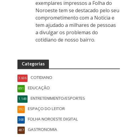
exemplares impressos a Folha do
Noroeste tem se destacado pelo seu
comprometimento com a Noticia e
tem ajudado a milhares de pessoas
a divulgar os problemas do
cotidiano de nosso bairro.
Categorias
COTIDIANO
3.606
EDUCAÇÃO
891
ENTRETENIMENTO/ESPORTES
1.149
ESPAÇO DO LEITOR
392
FOLHA NOROESTE DIGITAL
368
GASTRONOMIA
487