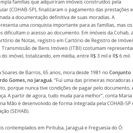
mpla famílias que adquiriram imóveis construídos pela
lar (COHAB-SP), finalizaram o pagamento das prestações e
nada a documentação definitiva de suas moradias.
A
presenta uma conquista importante para as famílias, mas os
es dificultam o acesso ao documento. Em imóveis da Cohab, 
tório de Notas, registro em Cartório de Registro de Imóvei
Transmissão de Bens Imóveis (ITBI) costumam representar
do imóvel, totalizando, em média, entre R$ 3 mil e R$ 6 mil.
a Soares de Barros, 65 anos, mora desde 1981 no
Conjunto
uardo Gomes,
no Jaraguá.
“Fui u
ma das primeiras moradoras 
ito, porque nunca tive condições de pagar pelo documento, 
ça. A partir de agora, tudo muda para melhor”, conta Maria
 na Mão é desenvolvido de forma integrada pela COHAB-SP 
tação (SEHAB).
is contemplados em Pirituba, Jaraguá e Freguesia do Ó: