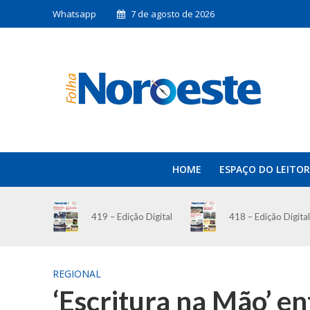
Whatsapp
7 de agosto de 2026
HOME
ESPAÇO DO LEITOR
419 – Edição Digital
418 – Edição Digital
REGIONAL
‘Escritura na Mão’ en