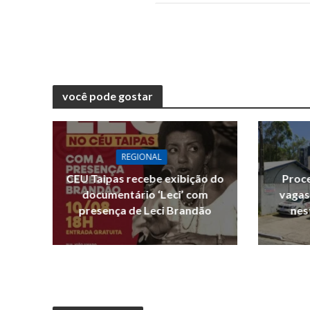
você pode gostar
REGIONAL
CEU Taipas recebe exibição do
Proce
documentário ‘Leci’ com
vagas
presença de Leci Brandão
nes