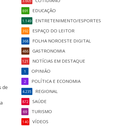
COTIDIANO
3.605
EDUCAÇÃO
891
ENTRETENIMENTO/ESPORTES
1.149
ESPAÇO DO LEITOR
392
FOLHA NOROESTE DIGITAL
368
GASTRONOMIA
486
NOTÍCIAS EM DESTAQUE
121
OPINIÃO
1
POLÍTICA E ECONOMIA
2
s de
REGIONAL
4.235
SAÚDE
872
la
TURISMO
69
VÍDEOS
140