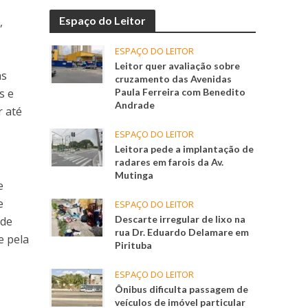
Espaço do Leitor
,
ESPAÇO DO LEITOR
Leitor quer avaliação sobre
as
cruzamento das Avenidas
s e
Paula Ferreira com Benedito
Andrade
 até
ESPAÇO DO LEITOR
Leitora pede a implantação de
radares em farois da Av.
Mutinga
e
e
ESPAÇO DO LEITOR
Descarte irregular de lixo na
 de
rua Dr. Eduardo Delamare em
e pela
Pirituba
ESPAÇO DO LEITOR
Ônibus dificulta passagem de
veículos de imóvel particular