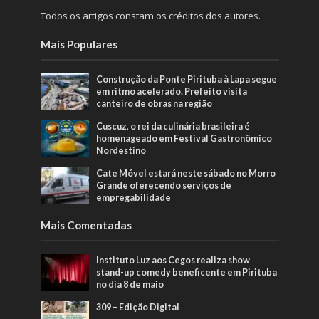
Todos os artigos constam os créditos dos autores.
Mais Populares
Construção da Ponte Pirituba à Lapa segue
em ritmo acelerado. Prefeito visita
canteiro de obras na região
Cuscuz, o rei da culinária brasileira é
homenageado em Festival Gastronômico
Nordestino
Cate Móvel estará neste sábado no Morro
Grande oferecendo serviços de
empregabilidade
Mais Comentadas
Instituto Luz aos Cegos realiza show
stand-up comedy beneficente em Pirituba
no dia 8 de maio
309 – Edição Digital