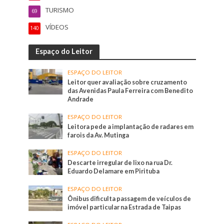
TURISMO
69
VÍDEOS
140
Espaço do Leitor
ESPAÇO DO LEITOR
Leitor quer avaliação sobre cruzamento
das Avenidas Paula Ferreira com Benedito
Andrade
ESPAÇO DO LEITOR
Leitora pede a implantação de radares em
farois da Av. Mutinga
ESPAÇO DO LEITOR
Descarte irregular de lixo na rua Dr.
Eduardo Delamare em Pirituba
ESPAÇO DO LEITOR
Ônibus dificulta passagem de veículos de
imóvel particular na Estrada de Taipas