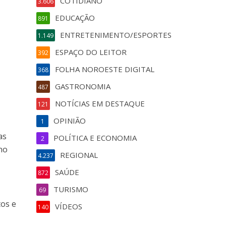
COTIDIANO
3.606
EDUCAÇÃO
891
ENTRETENIMENTO/ESPORTES
1.149
ESPAÇO DO LEITOR
392
FOLHA NOROESTE DIGITAL
368
GASTRONOMIA
487
NOTÍCIAS EM DESTAQUE
121
OPINIÃO
1
as
POLÍTICA E ECONOMIA
2
 no
REGIONAL
4.237
SAÚDE
872
TURISMO
69
tos e
VÍDEOS
140