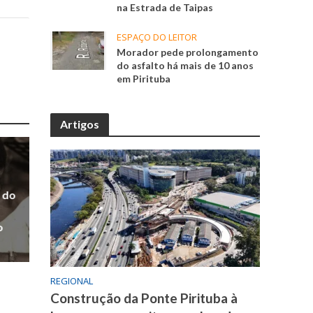
na Estrada de Taipas
ESPAÇO DO LEITOR
Morador pede prolongamento
do asfalto há mais de 10 anos
em Pirituba
Artigos
 do
o
REGIONAL
Construção da Ponte Pirituba à