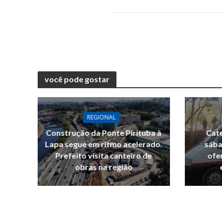
você pode gostar
REGIONAL
Construção da Ponte Pirituba à
Cate
Lapa segue em ritmo acelerado.
sába
Prefeito visita canteiro de
ofe
obras na região