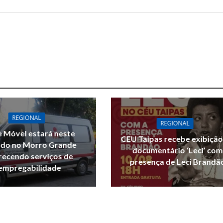
REGIONAL
REGIONAL
 Móvel estará neste
CEU Taipas recebe exibição
do no Morro Grande
documentário ‘Leci’ com
recendo serviços de
presença de Leci Brandã
empregabilidade