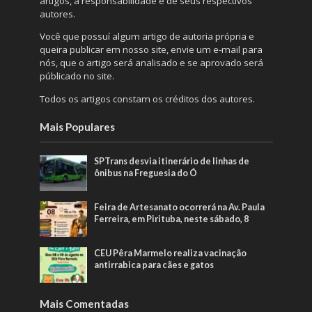
artigos, a responsabilidade é de seus respectivos
autores.
Você que possuí algum artigo de autoria própria e
queira publicar em nosso site, envie um e-mail para
nós, que o artigo será analisado e se aprovado será
públicado no site.
Todos os artigos constam os créditos dos autores.
Mais Populares
SPTrans desvia itinerário de linhas de
ônibus na Freguesia do Ó
Feira de Artesanato ocorrerá na Av. Paula
Ferreira, em Pirituba, neste sábado, 8
CEU Pêra Marmelo realiza vacinação
antirrabica para cães e gatos
Mais Comentadas