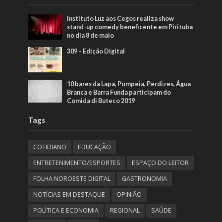
Instituto Luz aos Cegos realiza show
stand-up comedy beneficente em Pirituba
no dia 8 de maio
309 – Edição Digital
10 bares da Lapa, Pompeia, Perdizes, Água
Branca e Barra Funda participam do
Comida di Buteco 2019
Tags
COTIDIANO
EDUCAÇÃO
ENTRETENIMENTO/ESPORTES
ESPAÇO DO LEITOR
FOLHA NOROESTE DIGITAL
GASTRONOMIA
NOTÍCIAS EM DESTAQUE
OPINIÃO
POLÍTICA E ECONOMIA
REGIONAL
SAÚDE