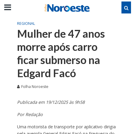
REGIONAL
Mulher de 47 anos
morre após carro
ficar submerso na
Edgard Facó
Folha Noroeste
Publicada em 19/12/2025 às 9h58
Por Redação
Uma
motorista de transporte por aplicativo
dirigia
pela avenida General Edgar Facó na Freguesia do