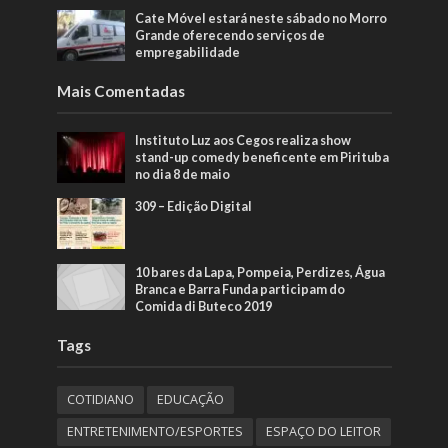
Cate Móvel estará neste sábado no Morro
Grande oferecendo serviços de
empregabilidade
Mais Comentadas
Instituto Luz aos Cegos realiza show
stand-up comedy beneficente em Pirituba
no dia 8 de maio
309 – Edição Digital
10 bares da Lapa, Pompeia, Perdizes, Água
Branca e Barra Funda participam do
Comida di Buteco 2019
Tags
COTIDIANO
EDUCAÇÃO
ENTRETENIMENTO/ESPORTES
ESPAÇO DO LEITOR