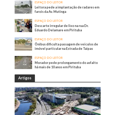
ESPAÇO DO LEITOR
Leitora pede a implantação de radares em
farois da Av. Mutinga
ESPAÇO DO LEITOR
Descarte irregular de lixo na rua Dr.
Eduardo Delamare em Pirituba
ESPAÇO DO LEITOR
Ônibus dificulta passagem de veículos de
imóvel particular na Estrada de Taipas
ESPAÇO DO LEITOR
Morador pede prolongamento do asfalto
há mais de 10 anos em Pirituba
Artigos