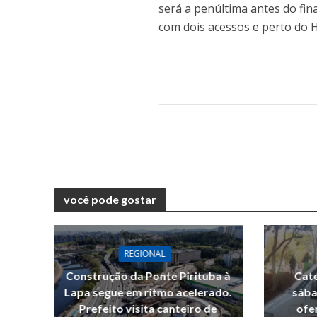
será a penúltima antes do fin
com dois acessos e perto do H
você pode gostar
REGIONAL
Construção da Ponte Pirituba à
Cate
Lapa segue em ritmo acelerado.
sába
Prefeito visita canteiro de
ofe