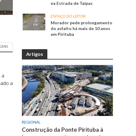
na Estrada de Taipas
ESPAÇO DO LEITOR
Morador pede prolongamento
do asfalto há mais de 10 anos
em Pirituba
GENS
Artigos
 a
dado a
REGIONAL
Construção da Ponte Pirituba à