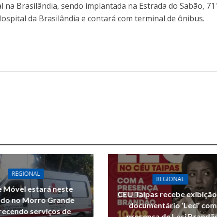
al na Brasilândia, sendo implantada na Estrada do Sabão, 71
ospital da Brasilândia e contará com terminal de ônibus.
REGIONAL
REGIONAL
 Móvel estará neste
CEU Taipas recebe exibição
do no Morro Grande
documentário ‘Leci’ com
recendo serviços de
presença de Leci Brandã