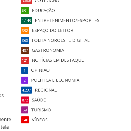
COTIDIANO
3.606
EDUCAÇÃO
891
ENTRETENIMENTO/ESPORTES
1.149
ESPAÇO DO LEITOR
392
FOLHA NOROESTE DIGITAL
368
GASTRONOMIA
487
NOTÍCIAS EM DESTAQUE
121
OPINIÃO
1
POLÍTICA E ECONOMIA
2
REGIONAL
4.237
os
SAÚDE
872
TURISMO
69
mente
VÍDEOS
140
tela