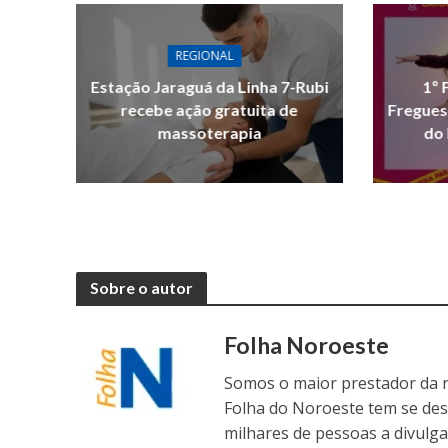
REGIONAL
Estação Jaraguá da Linha 7-Rubi
1º 
recebe ação gratuita de
Fregues
massoterapia
do 
Sobre o autor
Folha Noroeste
Somos o maior prestador da r
Folha do Noroeste tem se de
milhares de pessoas a divulga