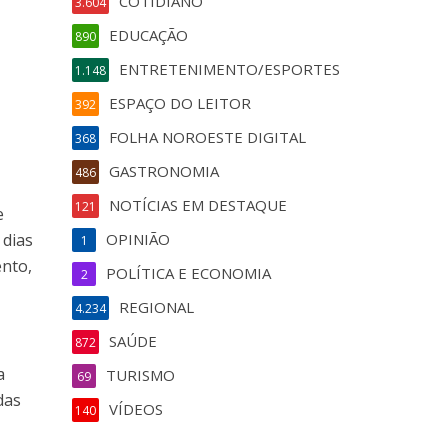
COTIDIANO
3.604
EDUCAÇÃO
890
ENTRETENIMENTO/ESPORTES
1.148
ESPAÇO DO LEITOR
392
FOLHA NOROESTE DIGITAL
368
GASTRONOMIA
486
NOTÍCIAS EM DESTAQUE
121
e
 dias
OPINIÃO
1
ento,
POLÍTICA E ECONOMIA
2
REGIONAL
4.234
SAÚDE
872
a
TURISMO
69
das
VÍDEOS
140