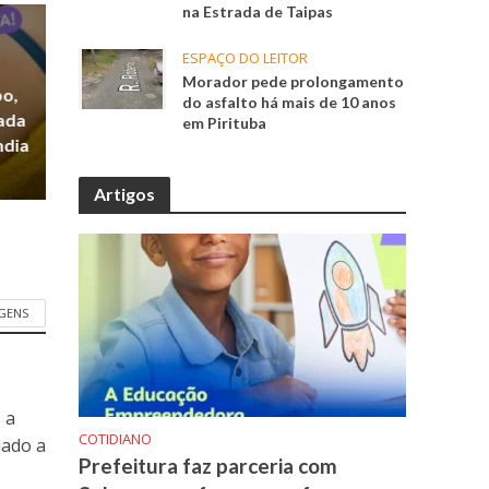
na Estrada de Taipas
ESPAÇO DO LEITOR
Morador pede prolongamento
po,
do asfalto há mais de 10 anos
zada
em Pirituba
ndia
Artigos
GENS
 a
COTIDIANO
dado a
Prefeitura faz parceria com