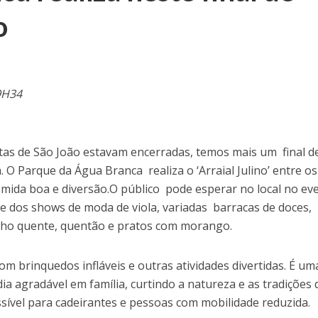
o
9H34
as de São João estavam encerradas, temos mais um final d
. O Parque da Água Branca realiza o ‘Arraial Julino’ entre os
omida boa e diversão.
O público pode esperar no local no ev
 e dos shows de moda de viola, variadas barracas de doces,
vinho quente, quentão e pratos com morango.
m brinquedos infláveis e outras atividades divertidas. É um
a agradável em família, curtindo a natureza e as tradições 
essível para cadeirantes e pessoas com mobilidade reduzida
.