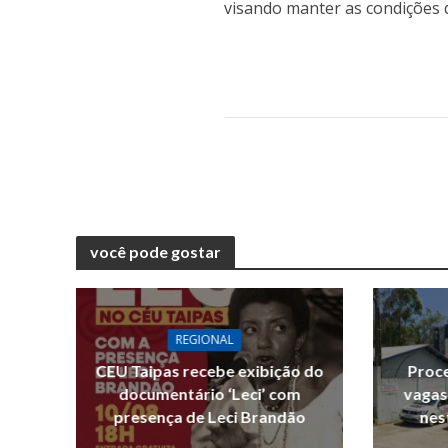
visando manter as condições d
você pode gostar
REGIONAL
CEU Taipas recebe exibição do
Proce
documentário ‘Leci’ com
vagas
presença de Leci Brandão
nes