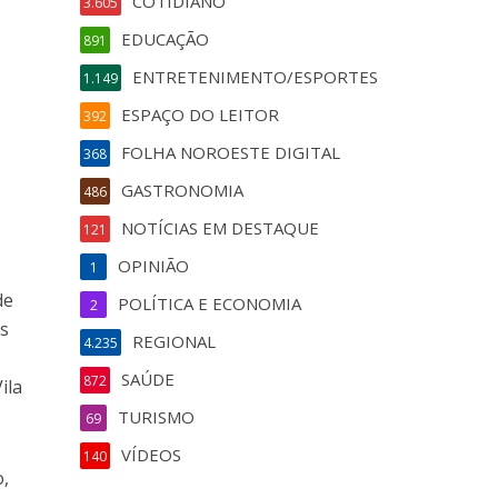
COTIDIANO
3.605
EDUCAÇÃO
891
ENTRETENIMENTO/ESPORTES
1.149
ESPAÇO DO LEITOR
392
FOLHA NOROESTE DIGITAL
368
GASTRONOMIA
486
NOTÍCIAS EM DESTAQUE
121
OPINIÃO
1
de
POLÍTICA E ECONOMIA
2
os
REGIONAL
4.235
SAÚDE
872
ila
TURISMO
69
VÍDEOS
140
o,