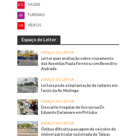
SAÚDE
872
TURISMO
69
VÍDEOS
140
Espaço do Leitor
ESPAÇO DO LEITOR
Leitor quer avaliação sobre cruzamento
das Avenidas Paula Ferreira com Benedito
Andrade
ESPAÇO DO LEITOR
Leitora pede a implantação de radares em
farois da Av. Mutinga
ESPAÇO DO LEITOR
Descarte irregular de lixo na rua Dr.
Eduardo Delamare em Pirituba
ESPAÇO DO LEITOR
Ônibus dificulta passagem de veículos de
imóvel particular na Estrada de Taipas