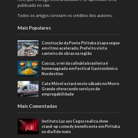
públicado no site.
Todos os artigos constam os créditos dos autores.
Mais Populares
Construção da Ponte Pirituba à Lapa segue
em ritmo acelerado. Prefeito visita
canteiro de obras na região
Cuscuz, o rei da culinária brasileira é
homenageado em Festival Gastronômico
Nordestino
Cate Móvel estará neste sábado no Morro
Grande oferecendo serviços de
empregabilidade
Mais Comentadas
Instituto Luz aos Cegos realiza show
stand-up comedy beneficente em Pirituba
no dia 8 de maio