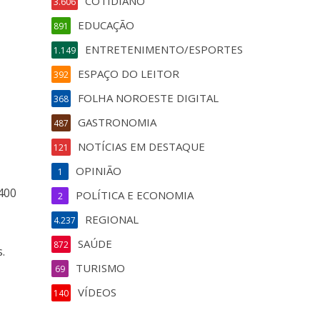
COTIDIANO
3.606
EDUCAÇÃO
891
ENTRETENIMENTO/ESPORTES
1.149
ESPAÇO DO LEITOR
392
FOLHA NOROESTE DIGITAL
368
GASTRONOMIA
487
NOTÍCIAS EM DESTAQUE
121
OPINIÃO
1
 400
POLÍTICA E ECONOMIA
2
REGIONAL
4.237
SAÚDE
872
.
TURISMO
69
VÍDEOS
140