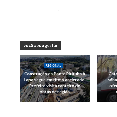
você pode gostar
REGIONAL
Construção da Ponte Pirituba à
Cate
Lapa segue em ritmo acelerado.
sába
Prefeito visita canteiro de
ofe
obras na região