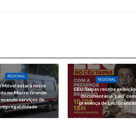
REGIONAL
REGIONAL
 Móvel estará neste
CEU Taipas recebe exibição
do no Morro Grande
documentário ‘Leci’ com
recendo serviços de
presença de Leci Brandã
empregabilidade