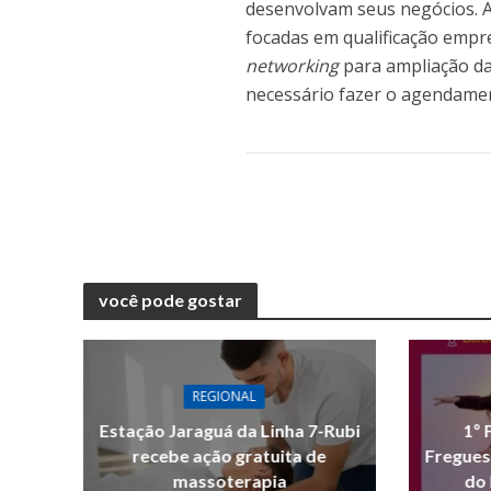
desenvolvam seus negócios. A
focadas em qualificação empre
networking
para ampliação das
necessário fazer o agendamen
você pode gostar
REGIONAL
Estação Jaraguá da Linha 7-Rubi
1º 
recebe ação gratuita de
Fregues
massoterapia
do 