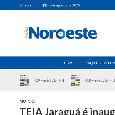
Whatsapp
5 de agosto de 2026
HOME
ESPAÇO DO LEITOR
419 – Edição Digital
418 – Edição Digital
REGIONAL
TEIA Jaraguá é inau