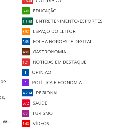
COTIDIANO
3.604
EDUCAÇÃO
890
ENTRETENIMENTO/ESPORTES
1.148
ESPAÇO DO LEITOR
392
FOLHA NOROESTE DIGITAL
368
GASTRONOMIA
486
NOTÍCIAS EM DESTAQUE
121
OPINIÃO
1
 de
POLÍTICA E ECONOMIA
2
REGIONAL
4.234
os,
SAÚDE
872
TURISMO
69
, Wi-
VÍDEOS
140