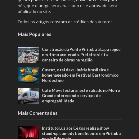
nós, que o artigo será analisado e se aprovado será
públicado no site.
Todos os artigos constam os créditos dos autores.
Mais Populares
Construção da Ponte Pirituba à Lapa segue
em ritmo acelerado. Prefeito visita
canteiro de obras na região
Cuscuz, o rei da culinária brasileira é
homenageado em Festival Gastronômico
Nordestino
Cate Móvel estará neste sábado no Morro
Grande oferecendo serviços de
empregabilidade
Mais Comentadas
Instituto Luz aos Cegos realiza show
stand-up comedy beneficente em Pirituba
no dia 8 de maio