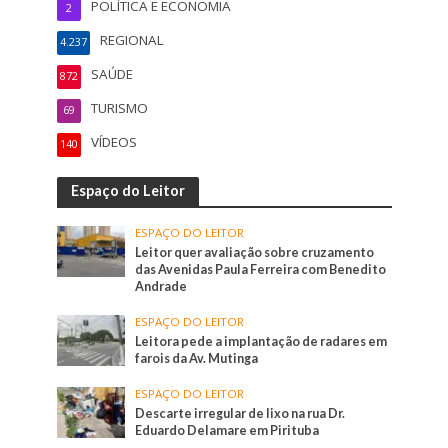
POLÍTICA E ECONOMIA
2
REGIONAL
4.237
SAÚDE
872
TURISMO
69
VÍDEOS
140
Espaço do Leitor
ESPAÇO DO LEITOR
Leitor quer avaliação sobre cruzamento
das Avenidas Paula Ferreira com Benedito
Andrade
ESPAÇO DO LEITOR
Leitora pede a implantação de radares em
farois da Av. Mutinga
ESPAÇO DO LEITOR
Descarte irregular de lixo na rua Dr.
Eduardo Delamare em Pirituba