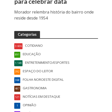
para celebrar data
Morador relembra história do bairro onde
reside desde 1954
Categorias
COTIDIANO
3.606
EDUCAÇÃO
891
ENTRETENIMENTO/ESPORTES
1.149
ESPAÇO DO LEITOR
392
FOLHA NOROESTE DIGITAL
368
GASTRONOMIA
487
NOTÍCIAS EM DESTAQUE
121
OPINIÃO
1