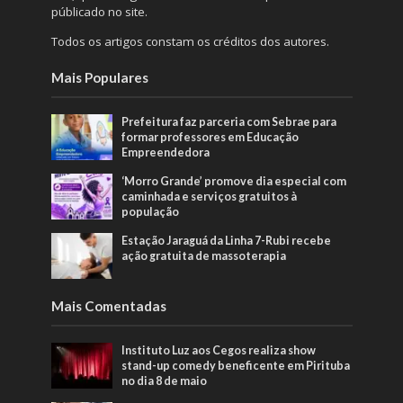
públicado no site.
Todos os artigos constam os créditos dos autores.
Mais Populares
Prefeitura faz parceria com Sebrae para
formar professores em Educação
Empreendedora
‘Morro Grande’ promove dia especial com
caminhada e serviços gratuitos à
população
Estação Jaraguá da Linha 7-Rubi recebe
ação gratuita de massoterapia
Mais Comentadas
Instituto Luz aos Cegos realiza show
stand-up comedy beneficente em Pirituba
no dia 8 de maio