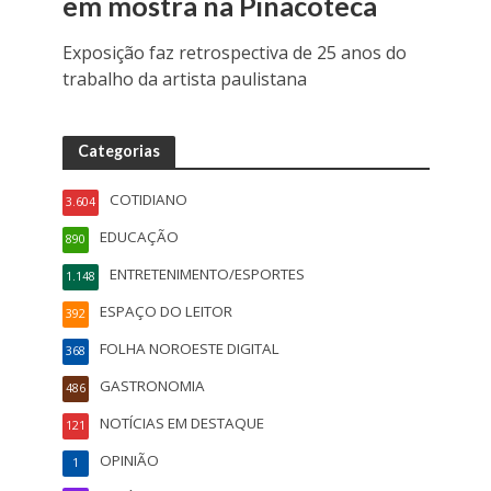
em mostra na Pinacoteca
Exposição faz retrospectiva de 25 anos do
trabalho da artista paulistana
Categorias
COTIDIANO
3.604
EDUCAÇÃO
890
ENTRETENIMENTO/ESPORTES
1.148
ESPAÇO DO LEITOR
392
FOLHA NOROESTE DIGITAL
368
GASTRONOMIA
486
NOTÍCIAS EM DESTAQUE
121
OPINIÃO
1