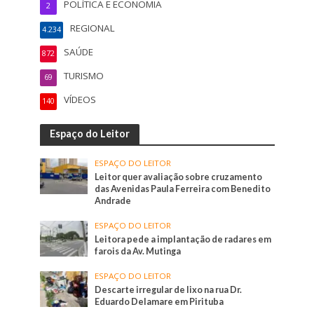
POLÍTICA E ECONOMIA
2
REGIONAL
4.234
SAÚDE
872
TURISMO
69
VÍDEOS
140
Espaço do Leitor
ESPAÇO DO LEITOR
Leitor quer avaliação sobre cruzamento
das Avenidas Paula Ferreira com Benedito
Andrade
ESPAÇO DO LEITOR
Leitora pede a implantação de radares em
farois da Av. Mutinga
ESPAÇO DO LEITOR
Descarte irregular de lixo na rua Dr.
Eduardo Delamare em Pirituba