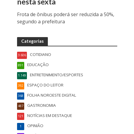
nesta sexta
Frota de ônibus poderá ser reduzida a 50%,
segundo a prefeitura
Categorias
COTIDIANO
3.606
EDUCAÇÃO
891
ENTRETENIMENTO/ESPORTES
1.149
ESPAÇO DO LEITOR
392
FOLHA NOROESTE DIGITAL
368
GASTRONOMIA
487
NOTÍCIAS EM DESTAQUE
121
OPINIÃO
1