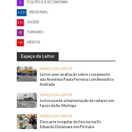
POLÍTICA E ECONOMIA
2
REGIONAL
4.237
SAÚDE
872
TURISMO
69
VÍDEOS
140
Espaço do Leitor
ESPAÇO DO LEITOR
Leitor quer avaliação sobre cruzamento
das Avenidas Paula Ferreira com Benedito
Andrade
ESPAÇO DO LEITOR
Leitora pede a implantação de radares em
farois da Av. Mutinga
ESPAÇO DO LEITOR
Descarte irregular de lixo na rua Dr.
Eduardo Delamare em Pirituba