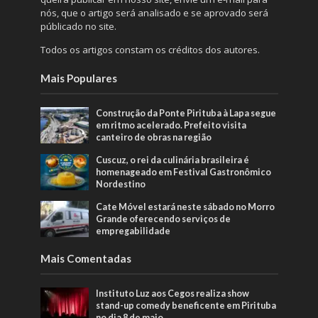
nós, que o artigo será analisado e se aprovado será
públicado no site.
Todos os artigos constam os créditos dos autores.
Mais Populares
Construção da Ponte Pirituba à Lapa segue
em ritmo acelerado. Prefeito visita
canteiro de obras na região
Cuscuz, o rei da culinária brasileira é
homenageado em Festival Gastronômico
Nordestino
Cate Móvel estará neste sábado no Morro
Grande oferecendo serviços de
empregabilidade
Mais Comentadas
Instituto Luz aos Cegos realiza show
stand-up comedy beneficente em Pirituba
no dia 8 de maio