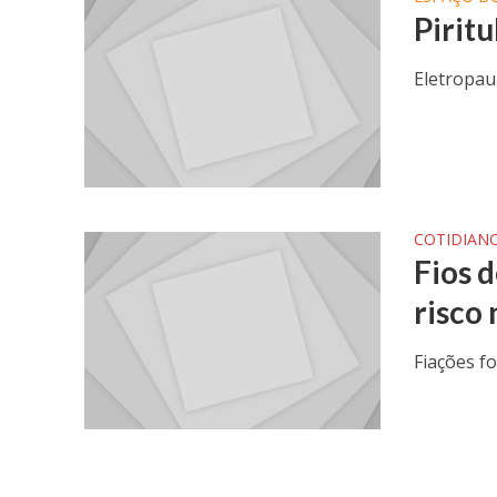
Pirit
Eletropaul
COTIDIAN
Fios 
risco 
Fiações f