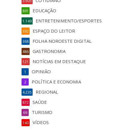
COTIDIANO
3.605
EDUCAÇÃO
891
ENTRETENIMENTO/ESPORTES
1.149
ESPAÇO DO LEITOR
392
FOLHA NOROESTE DIGITAL
368
GASTRONOMIA
486
NOTÍCIAS EM DESTAQUE
121
OPINIÃO
1
POLÍTICA E ECONOMIA
2
REGIONAL
4.235
SAÚDE
872
TURISMO
69
VÍDEOS
140