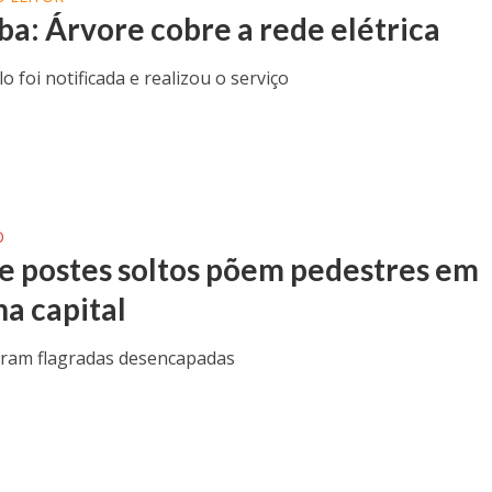
uba: Árvore cobre a rede elétrica
o foi notificada e realizou o serviço
O
de postes soltos põem pedestres em
na capital
oram flagradas desencapadas