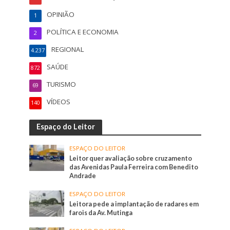
OPINIÃO
1
POLÍTICA E ECONOMIA
2
REGIONAL
4.237
SAÚDE
872
TURISMO
69
VÍDEOS
140
Espaço do Leitor
ESPAÇO DO LEITOR
Leitor quer avaliação sobre cruzamento
das Avenidas Paula Ferreira com Benedito
Andrade
ESPAÇO DO LEITOR
Leitora pede a implantação de radares em
farois da Av. Mutinga