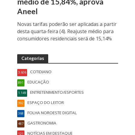
médio de 15,84%, aprova
Aneel
Novas tarifas poderão ser aplicadas a partir
desta quarta-feira (4). Reajuste médio para
consumidores residenciais será de 15,14%
Categorias
COTIDIANO
3.606
EDUCAÇÃO
891
ENTRETENIMENTO/ESPORTES
1.149
ESPAÇO DO LEITOR
392
FOLHA NOROESTE DIGITAL
368
GASTRONOMIA
487
NOTÍCIAS EM DESTAQUE
121