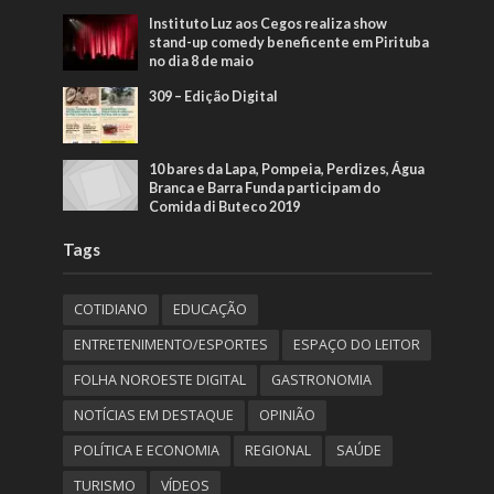
Instituto Luz aos Cegos realiza show
stand-up comedy beneficente em Pirituba
no dia 8 de maio
309 – Edição Digital
10 bares da Lapa, Pompeia, Perdizes, Água
Branca e Barra Funda participam do
Comida di Buteco 2019
Tags
COTIDIANO
EDUCAÇÃO
ENTRETENIMENTO/ESPORTES
ESPAÇO DO LEITOR
FOLHA NOROESTE DIGITAL
GASTRONOMIA
NOTÍCIAS EM DESTAQUE
OPINIÃO
POLÍTICA E ECONOMIA
REGIONAL
SAÚDE
TURISMO
VÍDEOS