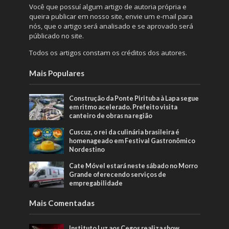
Você que possuí algum artigo de autoria própria e
queira publicar em nosso site, envie um e-mail para
nós, que o artigo será analisado e se aprovado será
públicado no site.
Todos os artigos constam os créditos dos autores.
Mais Populares
Construção da Ponte Pirituba à Lapa segue
em ritmo acelerado. Prefeito visita
canteiro de obras na região
Cuscuz, o rei da culinária brasileira é
homenageado em Festival Gastronômico
Nordestino
Cate Móvel estará neste sábado no Morro
Grande oferecendo serviços de
empregabilidade
Mais Comentadas
Instituto Luz aos Cegos realiza show