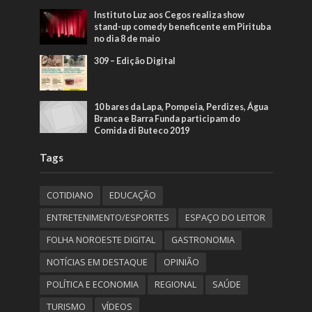
Instituto Luz aos Cegos realiza show
stand-up comedy beneficente em Pirituba
no dia 8 de maio
309 – Edição Digital
10 bares da Lapa, Pompeia, Perdizes, Água
Branca e Barra Funda participam do
Comida di Buteco 2019
Tags
COTIDIANO
EDUCAÇÃO
ENTRETENIMENTO/ESPORTES
ESPAÇO DO LEITOR
FOLHA NOROESTE DIGITAL
GASTRONOMIA
NOTÍCIAS EM DESTAQUE
OPINIÃO
POLÍTICA E ECONOMIA
REGIONAL
SAÚDE
TURISMO
VÍDEOS