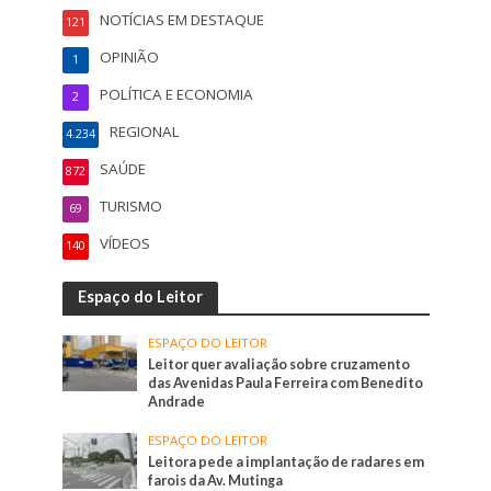
NOTÍCIAS EM DESTAQUE
121
OPINIÃO
1
POLÍTICA E ECONOMIA
2
REGIONAL
4.234
SAÚDE
872
TURISMO
69
VÍDEOS
140
Espaço do Leitor
ESPAÇO DO LEITOR
Leitor quer avaliação sobre cruzamento
das Avenidas Paula Ferreira com Benedito
Andrade
ESPAÇO DO LEITOR
Leitora pede a implantação de radares em
farois da Av. Mutinga