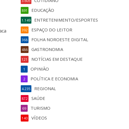
COTIDIANO
3.605
EDUCAÇÃO
891
ENTRETENIMENTO/ESPORTES
1.149
ESPAÇO DO LEITOR
aca
392
FOLHA NOROESTE DIGITAL
368
GASTRONOMIA
486
NOTÍCIAS EM DESTAQUE
121
OPINIÃO
1
POLÍTICA E ECONOMIA
2
REGIONAL
4.235
SAÚDE
872
TURISMO
69
VÍDEOS
140