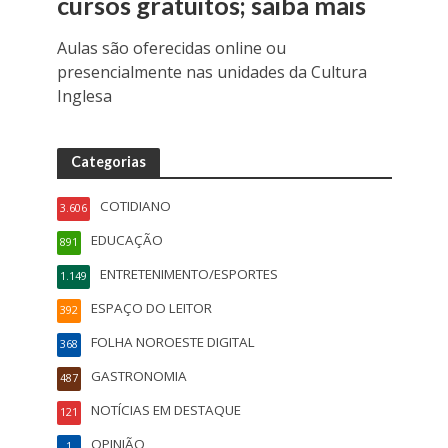
cursos gratuitos; saiba mais
Aulas são oferecidas online ou
presencialmente nas unidades da Cultura
Inglesa
Categorias
COTIDIANO
3.606
EDUCAÇÃO
891
ENTRETENIMENTO/ESPORTES
1.149
ESPAÇO DO LEITOR
392
FOLHA NOROESTE DIGITAL
368
GASTRONOMIA
487
NOTÍCIAS EM DESTAQUE
121
OPINIÃO
1