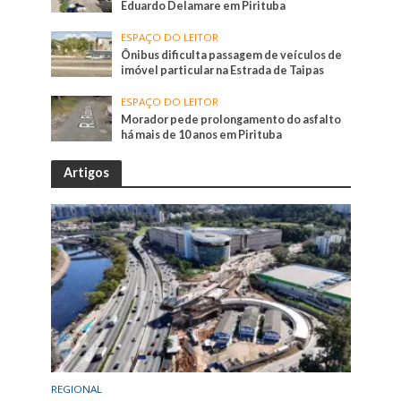
Eduardo Delamare em Pirituba
ESPAÇO DO LEITOR
Ônibus dificulta passagem de veículos de
imóvel particular na Estrada de Taipas
ESPAÇO DO LEITOR
Morador pede prolongamento do asfalto
há mais de 10 anos em Pirituba
Artigos
REGIONAL