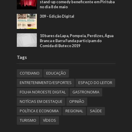
stand-up comedy beneficente em Pirituba
no dia 8 de maio
309 – Edição Digital
10 bares da Lapa, Pompeia, Perdizes, Água
Branca e Barra Funda participam do
Comida di Buteco 2019
Tags
COTIDIANO
EDUCAÇÃO
ENTRETENIMENTO/ESPORTES
ESPAÇO DO LEITOR
FOLHA NOROESTE DIGITAL
GASTRONOMIA
NOTÍCIAS EM DESTAQUE
OPINIÃO
POLÍTICA E ECONOMIA
REGIONAL
SAÚDE
TURISMO
VÍDEOS