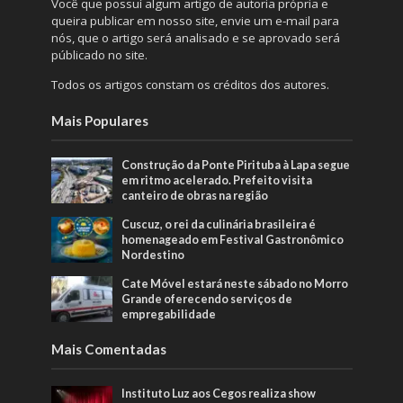
Você que possuí algum artigo de autoria própria e
queira publicar em nosso site, envie um e-mail para
nós, que o artigo será analisado e se aprovado será
públicado no site.
Todos os artigos constam os créditos dos autores.
Mais Populares
Construção da Ponte Pirituba à Lapa segue
em ritmo acelerado. Prefeito visita
canteiro de obras na região
Cuscuz, o rei da culinária brasileira é
homenageado em Festival Gastronômico
Nordestino
Cate Móvel estará neste sábado no Morro
Grande oferecendo serviços de
empregabilidade
Mais Comentadas
Instituto Luz aos Cegos realiza show