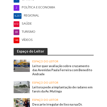
POLÍTICA E ECONOMIA
2
REGIONAL
4.237
SAÚDE
872
TURISMO
69
VÍDEOS
140
Espaço do Leitor
ESPAÇO DO LEITOR
Leitor quer avaliação sobre cruzamento
das Avenidas Paula Ferreira com Benedito
Andrade
ESPAÇO DO LEITOR
Leitora pede a implantação de radares em
farois da Av. Mutinga
ESPAÇO DO LEITOR
Descarte irregular de lixo na rua Dr.