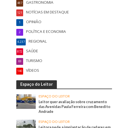
GASTRONOMIA
487
NOTÍCIAS EM DESTAQUE
121
OPINIÃO
1
POLÍTICA E ECONOMIA
2
REGIONAL
4.237
SAÚDE
872
TURISMO
69
VÍDEOS
140
Espaço do Leitor
ESPAÇO DO LEITOR
Leitor quer avaliação sobre cruzamento
das Avenidas Paula Ferreira com Benedito
Andrade
ESPAÇO DO LEITOR
Leitora pede a implantação de radares em