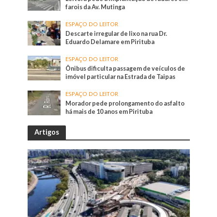
farois da Av. Mutinga
ESPAÇO DO LEITOR
Descarte irregular de lixo na rua Dr.
Eduardo Delamare em Pirituba
ESPAÇO DO LEITOR
Ônibus dificulta passagem de veículos de
imóvel particular na Estrada de Taipas
ESPAÇO DO LEITOR
Morador pede prolongamento do asfalto
há mais de 10 anos em Pirituba
Artigos