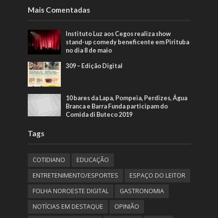
Mais Comentadas
Instituto Luz aos Cegos realiza show
stand-up comedy beneficente em Pirituba
no dia 8 de maio
309 – Edição Digital
10 bares da Lapa, Pompeia, Perdizes, Água
Branca e Barra Funda participam do
Comida di Buteco 2019
Tags
COTIDIANO
EDUCAÇÃO
ENTRETENIMENTO/ESPORTES
ESPAÇO DO LEITOR
FOLHA NOROESTE DIGITAL
GASTRONOMIA
NOTÍCIAS EM DESTAQUE
OPINIÃO