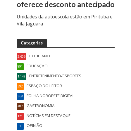
oferece desconto antecipado
Unidades da autoescola estão em Pirituba e
Vila Jaguara
Categorias
COTIDIANO
3.606
EDUCAÇÃO
891
ENTRETENIMENTO/ESPORTES
1.149
ESPAÇO DO LEITOR
392
FOLHA NOROESTE DIGITAL
368
GASTRONOMIA
487
NOTÍCIAS EM DESTAQUE
121
OPINIÃO
1