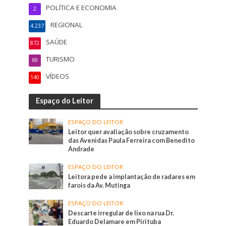
POLÍTICA E ECONOMIA
2
REGIONAL
4.237
SAÚDE
872
TURISMO
69
VÍDEOS
140
Espaço do Leitor
ESPAÇO DO LEITOR
Leitor quer avaliação sobre cruzamento
das Avenidas Paula Ferreira com Benedito
Andrade
ESPAÇO DO LEITOR
Leitora pede a implantação de radares em
farois da Av. Mutinga
ESPAÇO DO LEITOR
Descarte irregular de lixo na rua Dr.
Eduardo Delamare em Pirituba