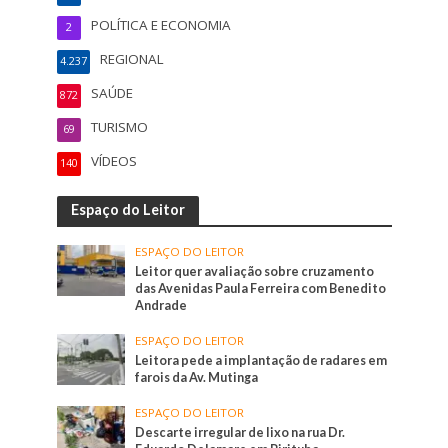
POLÍTICA E ECONOMIA
2
REGIONAL
4.237
SAÚDE
872
TURISMO
69
VÍDEOS
140
Espaço do Leitor
ESPAÇO DO LEITOR
Leitor quer avaliação sobre cruzamento
das Avenidas Paula Ferreira com Benedito
Andrade
ESPAÇO DO LEITOR
Leitora pede a implantação de radares em
farois da Av. Mutinga
ESPAÇO DO LEITOR
Descarte irregular de lixo na rua Dr.