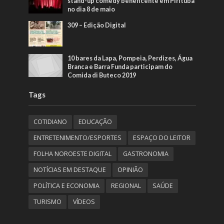
stand-up comedy beneficente em Pirituba
no dia 8 de maio
309 – Edição Digital
10 bares da Lapa, Pompeia, Perdizes, Água
Branca e Barra Funda participam do
Comida di Buteco 2019
Tags
COTIDIANO
EDUCAÇÃO
ENTRETENIMENTO/ESPORTES
ESPAÇO DO LEITOR
FOLHA NOROESTE DIGITAL
GASTRONOMIA
NOTÍCIAS EM DESTAQUE
OPINIÃO
POLÍTICA E ECONOMIA
REGIONAL
SAÚDE
TURISMO
VÍDEOS