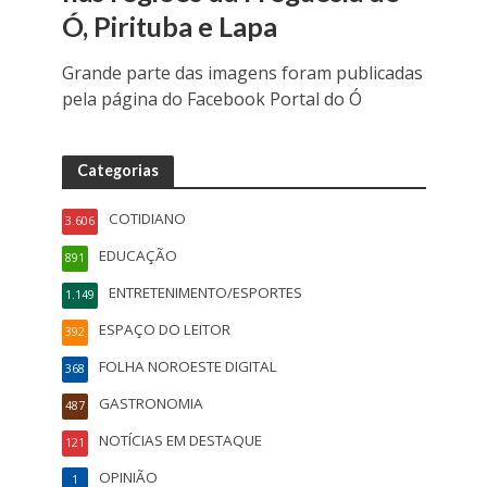
Ó, Pirituba e Lapa
Grande parte das imagens foram publicadas
pela página do Facebook Portal do Ó
Categorias
COTIDIANO
3.606
EDUCAÇÃO
891
ENTRETENIMENTO/ESPORTES
1.149
ESPAÇO DO LEITOR
392
FOLHA NOROESTE DIGITAL
368
GASTRONOMIA
487
NOTÍCIAS EM DESTAQUE
121
OPINIÃO
1