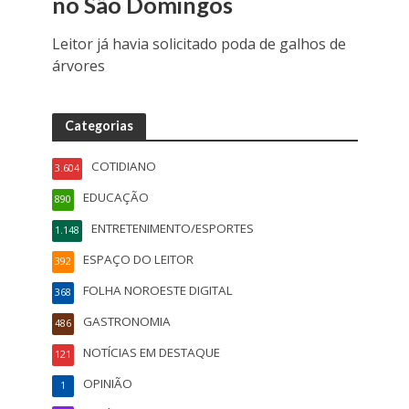
no São Domingos
Leitor já havia solicitado poda de galhos de
árvores
Categorias
COTIDIANO
3.604
EDUCAÇÃO
890
ENTRETENIMENTO/ESPORTES
1.148
ESPAÇO DO LEITOR
392
FOLHA NOROESTE DIGITAL
368
GASTRONOMIA
486
NOTÍCIAS EM DESTAQUE
121
OPINIÃO
1