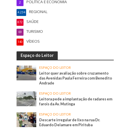
POLÍTICA E ECONOMIA
2
REGIONAL
4.234
SAÚDE
872
TURISMO
69
VÍDEOS
140
Espaço do Leitor
ESPAÇO DO LEITOR
Leitor quer avaliação sobre cruzamento
das Avenidas Paula Ferreira com Benedito
Andrade
ESPAÇO DO LEITOR
Leitora pede a implantação de radares em
farois da Av. Mutinga
ESPAÇO DO LEITOR
Descarte irregular de lixo na rua Dr.
Eduardo Delamare em Pirituba