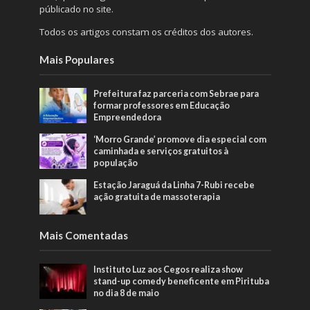
públicado no site.
Todos os artigos constam os créditos dos autores.
Mais Populares
Prefeitura faz parceria com Sebrae para
formar professores em Educação
Empreendedora
‘Morro Grande’ promove dia especial com
caminhada e serviços gratuitos à
população
Estação Jaraguá da Linha 7-Rubi recebe
ação gratuita de massoterapia
Mais Comentadas
Instituto Luz aos Cegos realiza show
stand-up comedy beneficente em Pirituba
no dia 8 de maio