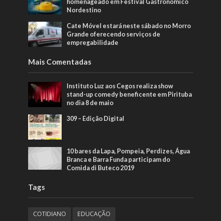
homenageado em Festival Gastronômico
Nordestino
Cate Móvel estará neste sábado no Morro
Grande oferecendo serviços de
empregabilidade
Mais Comentadas
Instituto Luz aos Cegos realiza show
stand-up comedy beneficente em Pirituba
no dia 8 de maio
309 – Edição Digital
10 bares da Lapa, Pompeia, Perdizes, Água
Branca e Barra Funda participam do
Comida di Buteco 2019
Tags
COTIDIANO
EDUCAÇÃO