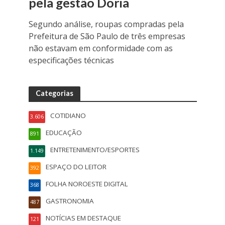
pela gestão Doria
Segundo análise, roupas compradas pela
Prefeitura de São Paulo de três empresas
não estavam em conformidade com as
especificações técnicas
Categorias
COTIDIANO
3.606
EDUCAÇÃO
891
ENTRETENIMENTO/ESPORTES
1.149
ESPAÇO DO LEITOR
392
FOLHA NOROESTE DIGITAL
368
GASTRONOMIA
487
NOTÍCIAS EM DESTAQUE
121