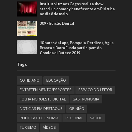
Instituto Luz aos Cegos realiza show
stand-up comedy beneficente em Pirituba
no dia 8 de maio
309 – Edição Digital
10 bares da Lapa, Pompeia, Perdizes, Água
Branca e Barra Funda participam do
Comida di Buteco 2019
Tags
COTIDIANO
EDUCAÇÃO
ENTRETENIMENTO/ESPORTES
ESPAÇO DO LEITOR
FOLHA NOROESTE DIGITAL
GASTRONOMIA
NOTÍCIAS EM DESTAQUE
OPINIÃO
POLÍTICA E ECONOMIA
REGIONAL
SAÚDE
TURISMO
VÍDEOS