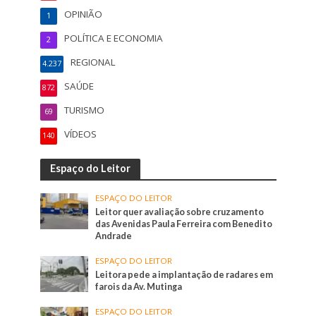
OPINIÃO
1
POLÍTICA E ECONOMIA
2
REGIONAL
4.237
SAÚDE
872
TURISMO
69
VÍDEOS
140
Espaço do Leitor
ESPAÇO DO LEITOR
Leitor quer avaliação sobre cruzamento
das Avenidas Paula Ferreira com Benedito
Andrade
ESPAÇO DO LEITOR
Leitora pede a implantação de radares em
farois da Av. Mutinga
ESPAÇO DO LEITOR