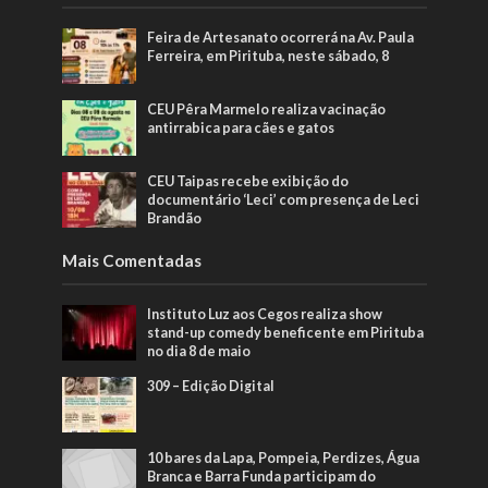
Feira de Artesanato ocorrerá na Av. Paula
Ferreira, em Pirituba, neste sábado, 8
CEU Pêra Marmelo realiza vacinação
antirrabica para cães e gatos
CEU Taipas recebe exibição do
documentário ‘Leci’ com presença de Leci
Brandão
Mais Comentadas
Instituto Luz aos Cegos realiza show
stand-up comedy beneficente em Pirituba
no dia 8 de maio
309 – Edição Digital
10 bares da Lapa, Pompeia, Perdizes, Água
Branca e Barra Funda participam do