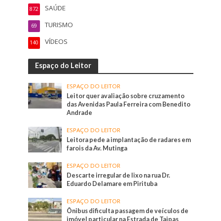
SAÚDE
872
TURISMO
69
VÍDEOS
140
Espaço do Leitor
ESPAÇO DO LEITOR
Leitor quer avaliação sobre cruzamento
das Avenidas Paula Ferreira com Benedito
Andrade
ESPAÇO DO LEITOR
Leitora pede a implantação de radares em
farois da Av. Mutinga
ESPAÇO DO LEITOR
Descarte irregular de lixo na rua Dr.
Eduardo Delamare em Pirituba
ESPAÇO DO LEITOR
Ônibus dificulta passagem de veículos de
imóvel particular na Estrada de Taipas