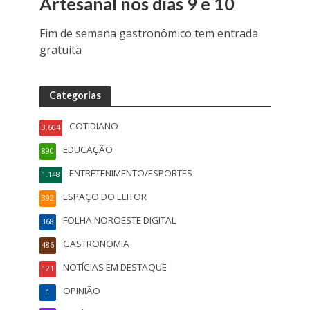
Artesanal nos dias 9 e 10
Fim de semana gastronômico tem entrada
gratuita
Categorias
COTIDIANO
3.604
EDUCAÇÃO
890
ENTRETENIMENTO/ESPORTES
1.148
ESPAÇO DO LEITOR
392
FOLHA NOROESTE DIGITAL
368
GASTRONOMIA
486
NOTÍCIAS EM DESTAQUE
121
OPINIÃO
1