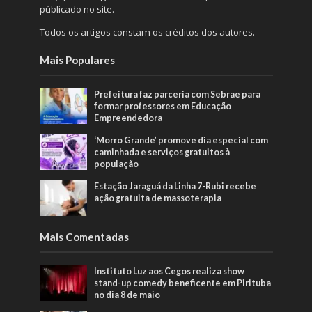
públicado no site.
Todos os artigos constam os créditos dos autores.
Mais Populares
Prefeitura faz parceria com Sebrae para
formar professores em Educação
Empreendedora
‘Morro Grande’ promove dia especial com
caminhada e serviços gratuitos à
população
Estação Jaraguá da Linha 7-Rubi recebe
ação gratuita de massoterapia
Mais Comentadas
Instituto Luz aos Cegos realiza show
stand-up comedy beneficente em Pirituba
no dia 8 de maio