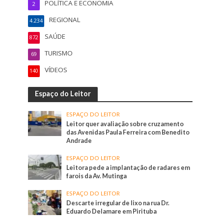
POLÍTICA E ECONOMIA
2
REGIONAL
4.234
SAÚDE
872
TURISMO
69
VÍDEOS
140
Espaço do Leitor
ESPAÇO DO LEITOR
Leitor quer avaliação sobre cruzamento
das Avenidas Paula Ferreira com Benedito
Andrade
ESPAÇO DO LEITOR
Leitora pede a implantação de radares em
farois da Av. Mutinga
ESPAÇO DO LEITOR
Descarte irregular de lixo na rua Dr.
Eduardo Delamare em Pirituba