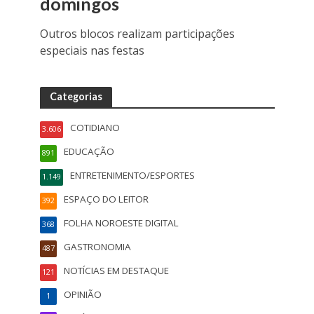
domingos
Outros blocos realizam participações
especiais nas festas
Categorias
COTIDIANO
3.606
EDUCAÇÃO
891
ENTRETENIMENTO/ESPORTES
1.149
ESPAÇO DO LEITOR
392
FOLHA NOROESTE DIGITAL
368
GASTRONOMIA
487
NOTÍCIAS EM DESTAQUE
121
OPINIÃO
1