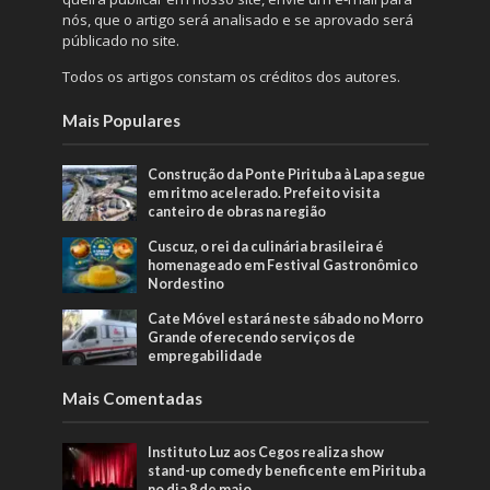
nós, que o artigo será analisado e se aprovado será
públicado no site.
Todos os artigos constam os créditos dos autores.
Mais Populares
Construção da Ponte Pirituba à Lapa segue
em ritmo acelerado. Prefeito visita
canteiro de obras na região
Cuscuz, o rei da culinária brasileira é
homenageado em Festival Gastronômico
Nordestino
Cate Móvel estará neste sábado no Morro
Grande oferecendo serviços de
empregabilidade
Mais Comentadas
Instituto Luz aos Cegos realiza show
stand-up comedy beneficente em Pirituba
no dia 8 de maio