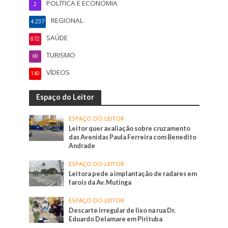
POLÍTICA E ECONOMIA
2
REGIONAL
4.237
SAÚDE
872
TURISMO
69
VÍDEOS
140
Espaço do Leitor
ESPAÇO DO LEITOR
Leitor quer avaliação sobre cruzamento
das Avenidas Paula Ferreira com Benedito
Andrade
ESPAÇO DO LEITOR
Leitora pede a implantação de radares em
farois da Av. Mutinga
ESPAÇO DO LEITOR
Descarte irregular de lixo na rua Dr.
Eduardo Delamare em Pirituba